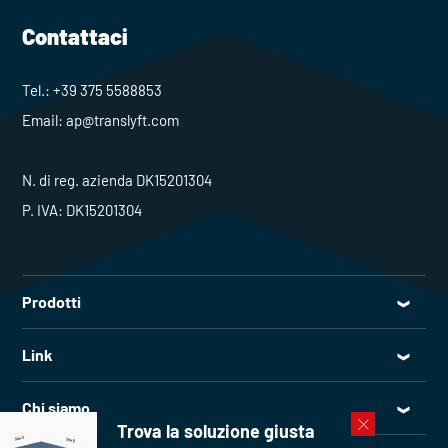
Contattaci
Tel.:
+39 375 5588853
Email:
ap@translyft.com
N. di reg. azienda DK15201304
P. IVA: DK15201304
Prodotti
Tutti i prodotti
Link
Piattaforme di sollevamento
Assistenza
Montacarichi
Chi siamo
Ricambi
Trova la soluzione giusta
Piattaforma di carico